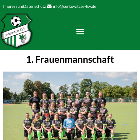
Zum
Impressum
Datenschutz
info@serkowitzer-fsv.de
Inhalt
springen
1. Frauenmannschaft