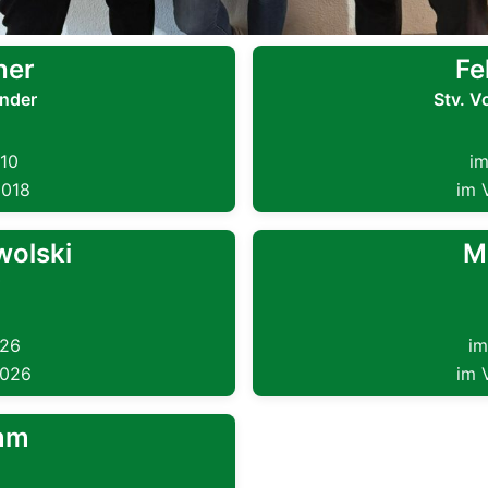
her
Fe
nder
Stv. V
010
im
2018
im 
wolski
M
026
im
2026
im 
mm