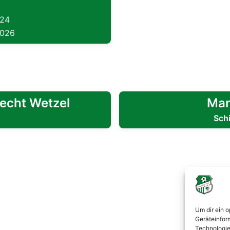
024
2026
recht Wetzel
Mar
Sch
Um dir ein 
Geräteinfor
Technologie