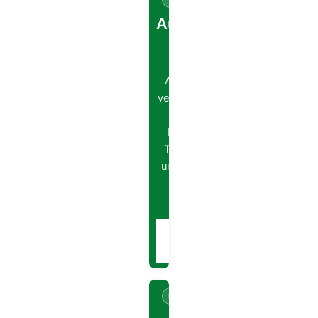
Ausschreibung
Serkowitzer
Hallenserie
Auch in diesem Jahr
veranstalten wir unsere
Hallenserie. Alle
Informationen über
Termine, Anmeldung
und Gebühren findest
du in der
Ausschreibung.
Ausschreibung
→
öffnen
DOKUMENT
01.01.2026