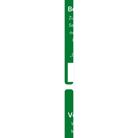
Neue
Beitragsordnung
Zum 01.01.2026 tritt beim
Serkowitzer FSV e.V. eine
neue Beitragsordnung in
Kraft. Die vollständige
Ordnung ist unter
„Dokumente“ einsehbar.
Zur
→
Beitragsordnung
NEU
Neuer
Vereinsshop
Wir besitzen seit
kurzer Zeit einen