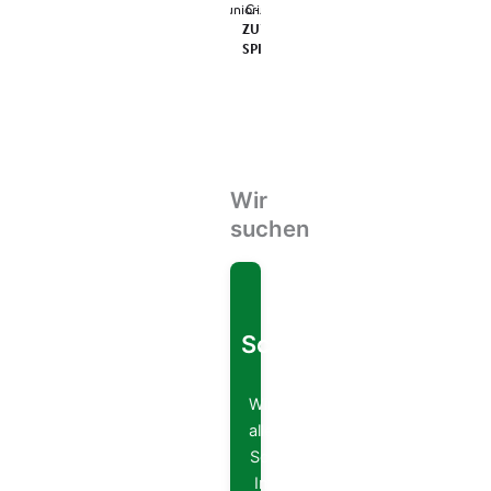
Wir
suchen
Wir suchen dich!
Betreuer*innen &
Schiedsrichter*innen
gesucht
Wir suchen Betreuer*innen (vor
allem für unsere E-Jugend) und
Schiedsrichter*innen. Wenn du
Interesse hast, melde dich bei