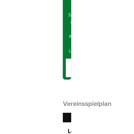
neuen
Vereinsshop.
Schau vorbei und
sichere dir viele
Artikel und
Kleidungsstücke
deines
Lieblingsvereins.
Zum
→
Vereinsshop
Vereinsspielplan